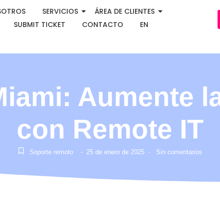
SOTROS
SERVICIOS
ÁREA DE CLIENTES
SUBMIT TICKET
CONTACTO
EN
iami: Aumente la
con Remote IT
Soporte remoto
25 de enero de 2025
Sin comentarios
-
-